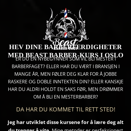
HEV DINE BARBERFERDIGHETER
MED BEAST BARBER-KURS
I OSLO
ER DU EN NYBEGYNNER SOM VIL BLI MESTER I
BARBERFAGET? ELLER HAR DU VÆRT I BRANSJEN I
MANGE ÅR, MEN FØLER DEG KLAR FOR Å JOBBE
RASKERE OG DOBLE INNTEKTEN DIN? ELLER KANSKJE
HAR DU ALDRI HOLDT EN SAKS FØR, MEN DRØMMER
OM Å BLI EN MESTERBARBER?
DA HAR DU KOMMET TIL RETT STED!
Jeg har utviklet disse kursene for å lære deg alt
du trenger å vite.
Mine metoder er perfeksjonert