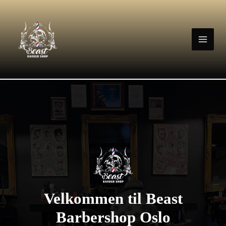
Hopp
rett
til
innholdet
Velkommen til Beast
Barbershop Oslo