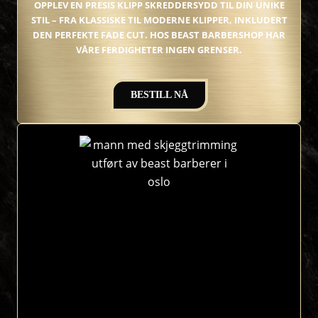
OPPLEV EN PRESIS KLIPP SKREDDERSYDD TIL DIN UNIKE
STIL – FRA KLASSISKE TIL MODERNE KLIPPER, INKLUDERT
DEN PERFEKTE FADE CUT. HOS BEAST BARBERSHOP HAR
VÅRE FERDIGHETER INGEN GRENSER.
BESTILL NÅ