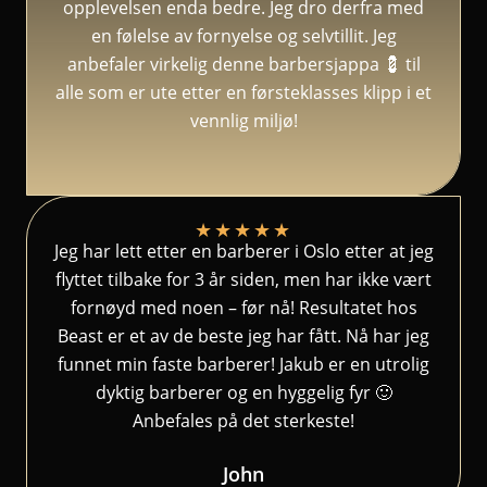
opplevelsen enda bedre. Jeg dro derfra med
en følelse av fornyelse og selvtillit. Jeg
anbefaler virkelig denne barbersjappa 💈 til
alle som er ute etter en førsteklasses klipp i et
vennlig miljø!
★
★
★
★
★
Jeg har lett etter en barberer i Oslo etter at jeg
flyttet tilbake for 3 år siden, men har ikke vært
fornøyd med noen – før nå! Resultatet hos
Beast er et av de beste jeg har fått. Nå har jeg
funnet min faste barberer! Jakub er en utrolig
dyktig barberer og en hyggelig fyr 🙂
Anbefales på det sterkeste!
John