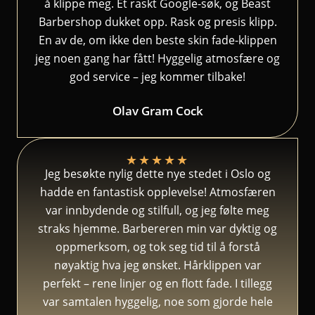
å klippe meg. Et raskt Google-søk, og Beast
Barbershop dukket opp. Rask og presis klipp.
En av de, om ikke den beste skin fade-klippen
jeg noen gang har fått! Hyggelig atmosfære og
god service – jeg kommer tilbake!
Olav Gram Cock
★
★
★
★
★
Jeg besøkte nylig dette nye stedet i Oslo og
hadde en fantastisk opplevelse! Atmosfæren
var innbydende og stilfull, og jeg følte meg
straks hjemme. Barbereren min var dyktig og
oppmerksom, og tok seg tid til å forstå
nøyaktig hva jeg ønsket. Hårklippen var
perfekt – rene linjer og en flott fade. I tillegg
var samtalen hyggelig, noe som gjorde hele