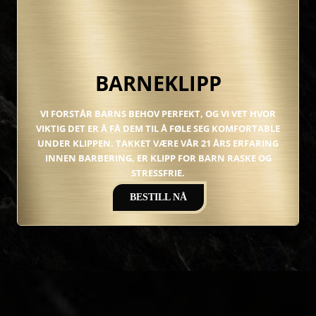
BARNEKLIPP
VI FORSTÅR BARNS BEHOV PERFEKT, OG VI VET HVOR
VIKTIG DET ER Å FÅ DEM TIL Å FØLE SEG KOMFORTABLE
UNDER KLIPPEN. TAKKET VÆRE VÅR 21 ÅRS ERFARING
INNEN BARBERING, ER KLIPP FOR BARN RASKE OG
STRESSFRIE.
BESTILL NÅ